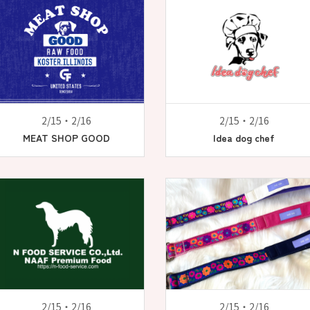
2/15・2/16
2/15・2/16
MEAT SHOP GOOD
Idea dog chef
2/15・2/16
2/15・2/16