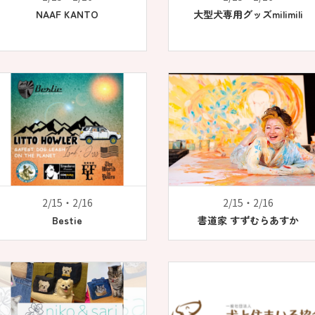
NAAF KANTO
大型犬専用グッズmilimili
2/15・2/16
2/15・2/16
Bestie
書道家 すずむらあすか