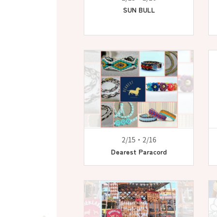
SUN BULL
2/15・2/16
Dearest Paracord