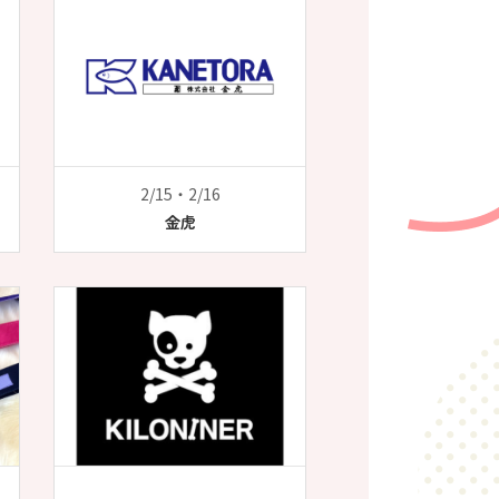
2/15・2/16
金虎