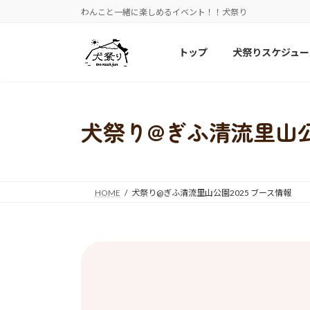
コ
ナ
わんこと一緒に楽しめるイベント！！犬祭り
ン
ビ
テ
ゲ
トップ
犬祭りスケジュー
ン
ー
ツ
シ
へ
ョ
ス
ン
犬祭り@ぎふ清流里山公
キ
に
ッ
移
プ
動
HOME
犬祭り@ぎふ清流里山公園2025 ブース情報