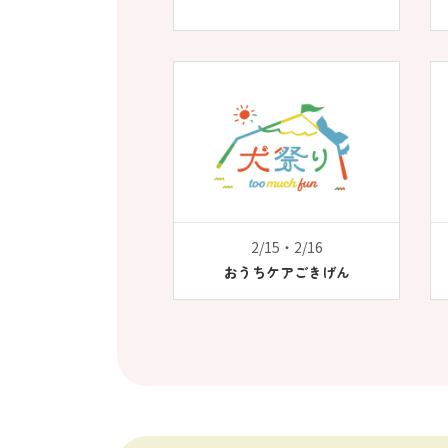
2/15・2/16
おうちケアごきげん