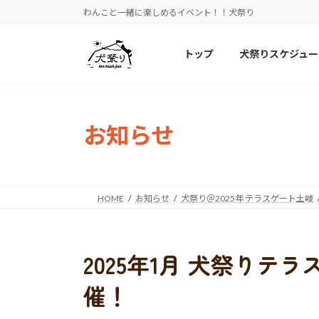
コ
ナ
わんこと一緒に楽しめるイベント！！犬祭り
ン
ビ
テ
ゲ
トップ
犬祭りスケジュー
ン
ー
ツ
シ
へ
ョ
ス
ン
キ
に
お知らせ
ッ
移
プ
動
HOME
お知らせ
犬祭り＠2025年 テラスゲート土岐
2025年1月 犬祭りテ
催！